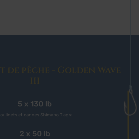
t de pêche - Golden Wave
III
5 x 130 lb
oulinets et cannes Shimano Tiagra
2 x 50 lb