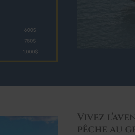
600$
780$
1,000$
Vivez l’ave
pêche au g