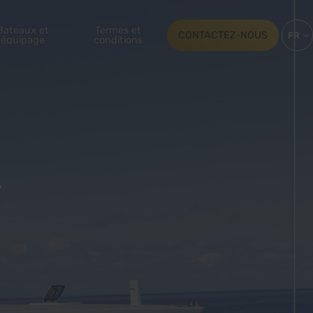
Bateaux et
Termes et
CONTACTEZ-NOUS
FR
équipage
conditions
EN