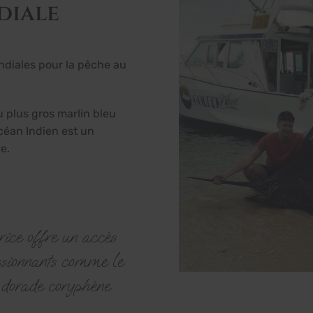
diale
ondiales pour la pêche au
u plus gros marlin bleu
céan Indien est un
e.
ice offre un accès
ssionnants comme le
a dorade coryphène