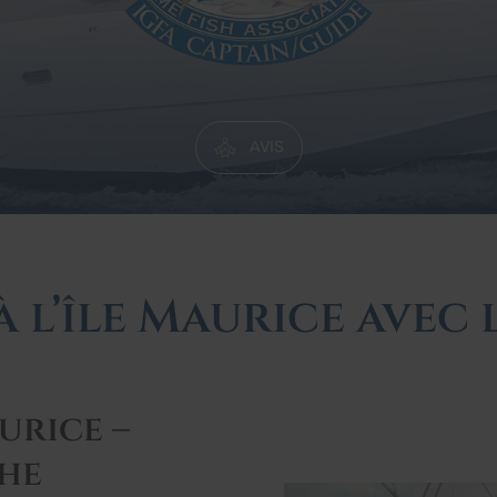
AVIS
 l’île Maurice avec 
urice –
che