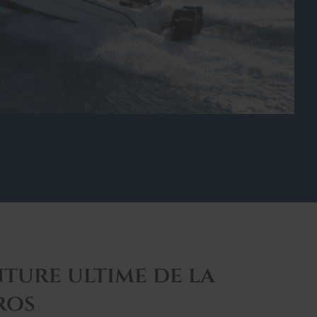
nture ultime de la
ros