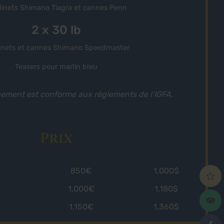
inets Shimano Tiagra et cannes Penn
2 x 30 lb
inets et cannes Shimano Speedmaster
Teasers pour marlin bleu
pement est conforme aux règlements de l’IGFA.
Prix
850€
1,000$
1,000€
1,180$
1,150€
1,360$