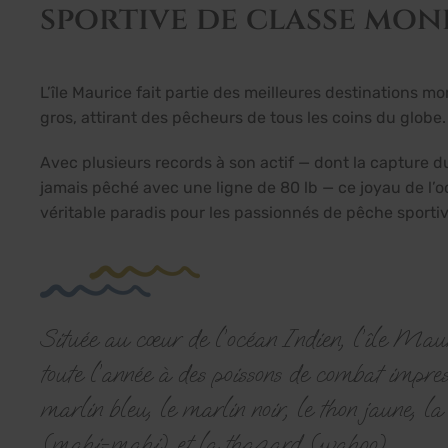
sportive de classe mon
L’île Maurice fait partie des meilleures destinations m
gros, attirant des pêcheurs de tous les coins du globe.
Avec plusieurs records à son actif — dont la capture d
jamais pêché avec une ligne de 80 lb — ce joyau de l’o
véritable paradis pour les passionnés de pêche sportiv
Située au cœur de l’océan Indien, l’île Maur
toute l’année à des poissons de combat impre
marlin bleu, le marlin noir, le thon jaune, l
(mahi-mahi) et la thazard (wahoo).