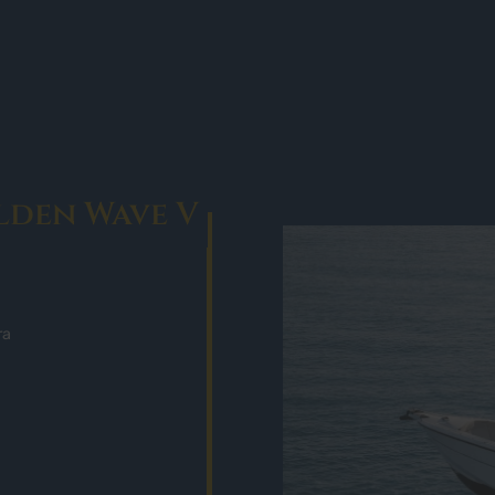
lden Wave V
ra
D