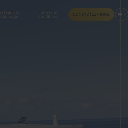
Bateaux et
Termes et
CONTACTEZ-NOUS
FR
équipage
conditions
EN